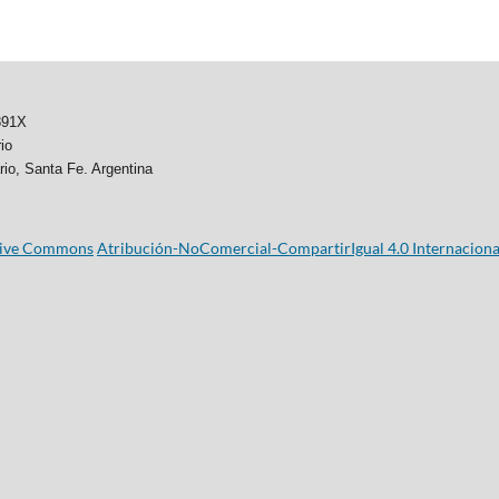
891X
io
rio, Santa Fe. Argentina
ative Commons
Atribución-NoComercial-CompartirIgual 4.0 Internaciona