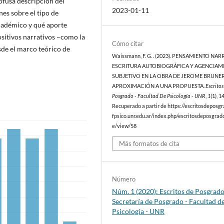
ofusa descripción del
2023-01-11
ones sobre el tipo de
cadémico y qué aporte
ositivos narrativos –como la
Cómo citar
sde el marco teórico de
Waissmann, F. G. . (2023). PENSAMIENTO NAR
ESCRITURA AUTOBIOGRÁFICA Y AGENCIAM
SUBJETIVO EN LA OBRA DE JEROME BRUNER
APROXIMACIÓN A UNA PROPUESTA.
Escrito
Posgrado - Facultad De Psicología - UNR
,
1
(1), 
Recuperado a partir de https://escritosdeposg
fpsico.unr.edu.ar/index.php/escritosdeposgrado
e/view/58
Más formatos de cita
Número
Núm. 1 (2020): Escritos de Posgrado
Secretaría de Posgrado - Facultad d
Psicología - UNR