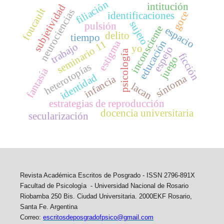
filiación
intitución
subjetividad
foucault
neurociencias
goce
identificaciones
sujeto
pulsión
inconsciente
espacio
delito
tiempo
educación
estigma
seminario 11
trabajo
yo
espejo
psicología
ficción
juego
heterotopías
fantasía
identidad
síntoma
infancia
lacan
estrategias de reproducción
docencia universitaria
secularización
Revista Académica Escritos de Posgrado -
ISSN 2796-891X
Facultad de Psicología - Universidad Nacional de Rosario
Riobamba 250 Bis. Ciudad Universitaria. 2000EKF Rosario,
Santa Fe. Argentina
Correo:
escritosdeposgradofpsico@gmail.com