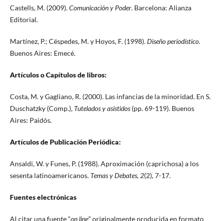
Castells, M. (2009).
Comunicación y Poder
. Barcelona: Alianza
Editorial.
Martínez, P.; Céspedes, M. y Hoyos, F. (1998).
Diseño periodístico
.
Buenos Aires: Emecé.
Artículos o Capítulos de libros:
Costa, M. y Gagliano, R. (2000). Las infancias de la minoridad. En S.
Duschatzky (Comp.),
Tutelados y asistidos
(pp. 69-119). Buenos
Aires: Paidós.
Artículos de Publicación Periódica:
Ansaldi, W. y Funes, P. (1988). Aproximación (caprichosa) a los
sesenta latinoamericanos.
Temas y Debates, 2
(2), 7-17.
Fuentes electrónicas
Al citar una fuente “
on line
” originalmente producida en formato