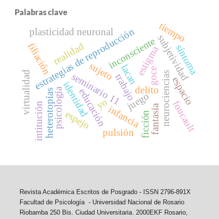
Palabras clave
tiempo
estrategias de reproducción
plasticidad neuronal
subjetividad
inconsciente
realidad
filiación
síntoma
estigma
sujeto
lacan
goce
virtualidad
neurociencias
seminario 11
trabajo
espacio
identidad
delito
psicología
educación
heterotopías
juego
yo
foucault
intitución
fantasía
infancia
espejo
ficción
pulsión
Revista Académica Escritos de Posgrado -
ISSN 2796-891X
Facultad de Psicología - Universidad Nacional de Rosario
Riobamba 250 Bis. Ciudad Universitaria. 2000EKF Rosario,